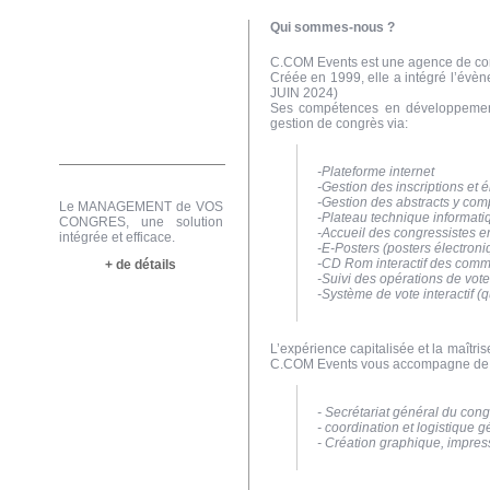
Qui sommes-nous ?
C.COM Events est une agence de com
Créée en 1999, elle a intégré l’évèn
JUIN 2024)
Ses compétences en développement l
gestion de congrès via:
-Plateforme internet
-Gestion des inscriptions et
-Gestion des abstracts y compr
Le MANAGEMENT de VOS
-Plateau technique informati
CONGRES, une solution
-Accueil des congressistes e
intégrée et efficace.
-E-Posters (posters électroni
-CD Rom interactif des comm
+ de détails
-Suivi des opérations de vot
-Système de vote interactif (q
L’expérience capitalisée et la maîtris
C.COM Events vous accompagne de bo
- Secrétariat général du con
- coordination et logistique 
- Création graphique, impress