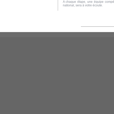
A chaque étape, une équipe compéten
national, sera à votre écoute.